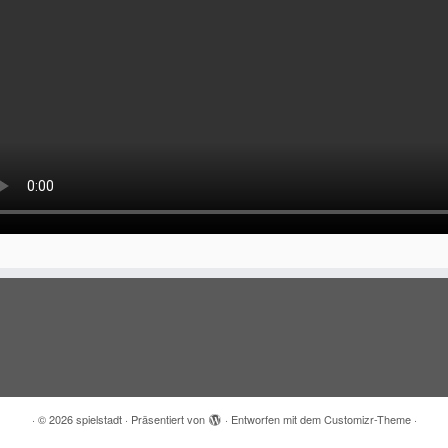
·
© 2026
spielstadt
·
Präsentiert von
·
Entworfen mit dem
Customizr-Theme
·