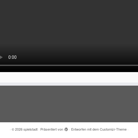
·
© 2026
spielstadt
·
Präsentiert von
·
Entworfen mit dem
Customizr-Theme
·