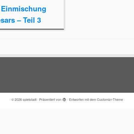
 Einmischung
sars – Teil 3
·
© 2026
spielstadt
·
Präsentiert von
·
Entworfen mit dem
Customizr-Theme
·