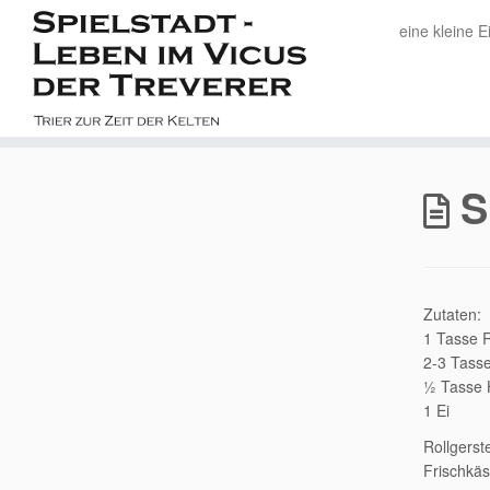
eine kleine E
Zum
Inhalt
S
springen
Zutaten:
1 Tasse R
2-3 Tasse
½ Tasse 
1 Ei
Rollgerst
Frischkä