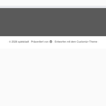
·
© 2026
spielstadt
·
Präsentiert von
·
Entworfen mit dem
Customizr-Theme
·