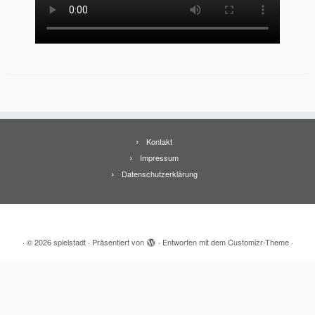
Kontakt
Impressum
Datenschutzerklärung
·
© 2026
spielstadt
·
Präsentiert von
·
Entworfen mit dem
Customizr-Theme
·