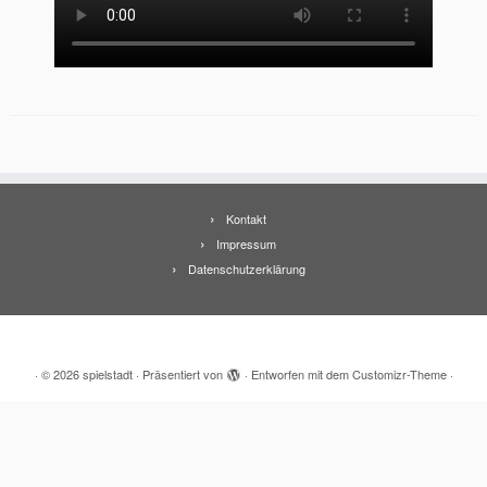
Kontakt
Impressum
Datenschutzerklärung
·
© 2026
spielstadt
·
Präsentiert von
·
Entworfen mit dem
Customizr-Theme
·