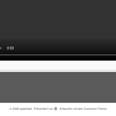
·
© 2026
spielstadt
·
Präsentiert von
·
Entworfen mit dem
Customizr-Theme
·